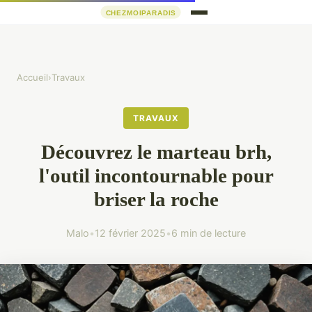
Accueil
›
Travaux
TRAVAUX
Découvrez le marteau brh,
l'outil incontournable pour
briser la roche
Malo
•
12 février 2025
•
6 min de lecture