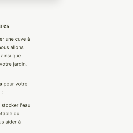
res
ler une cuve à
nous allons
 ainsi que
votre jardin.
s
pour votre
 :
 stocker l'eau
otable du
s aider à