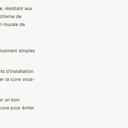
e
, résistant aux
citerne de
on murale de
ativement simples
s d'installation
er la cuve vous-
er un bon
cuve pour éviter