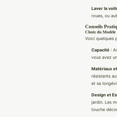
Laver la voi
roues, ou au
Conseils Prati
Choix du Modèle
Voici quelques p
Capacité
: A
vous avez un
Matériaux et
résistants a
et sa longévi
Design et E
jardin. Les 
touche décor