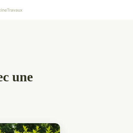
cine
Travaux
ec une