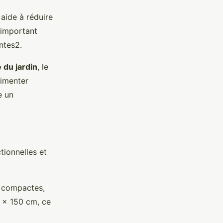
aide à réduire
 important
ntes2.
 du jardin
, le
limenter
e un
tionnelles et
s compactes,
0 x 150 cm, ce