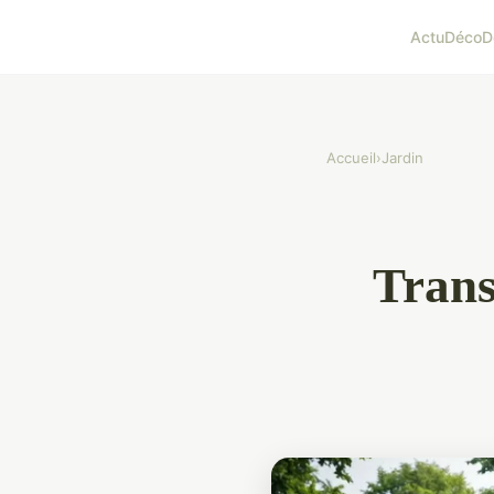
Actu
Déco
D
Accueil
›
Jardin
Trans