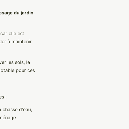
osage du jardin
.
car elle est
der à maintenir
er les sols, le
 potable pour ces
es :
la chasse d'eau,
 ménage