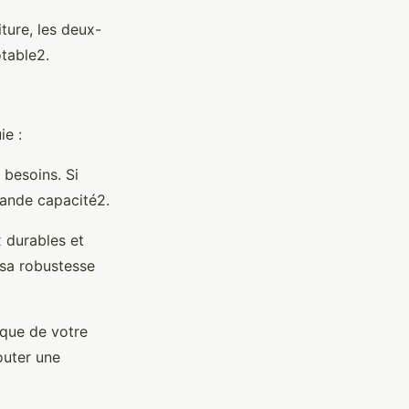
iture, les deux-
otable2.
ie :
 besoins. Si
rande capacité2.
 durables et
 sa robustesse
ique de votre
outer une