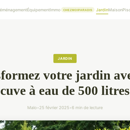
éménagement
Équipement
Immo
Jardin
Maison
Pis
JARDIN
formez votre jardin av
cuve à eau de 500 litres
Malo
•
25 février 2025
•
6 min de lecture