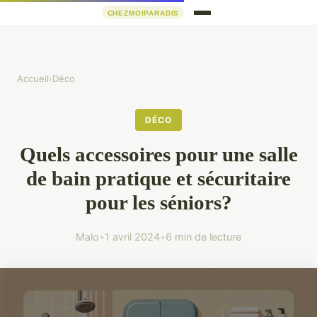
Accueil
›
Déco
DÉCO
Quels accessoires pour une salle
de bain pratique et sécuritaire
pour les séniors?
Malo
•
1 avril 2024
•
6 min de lecture