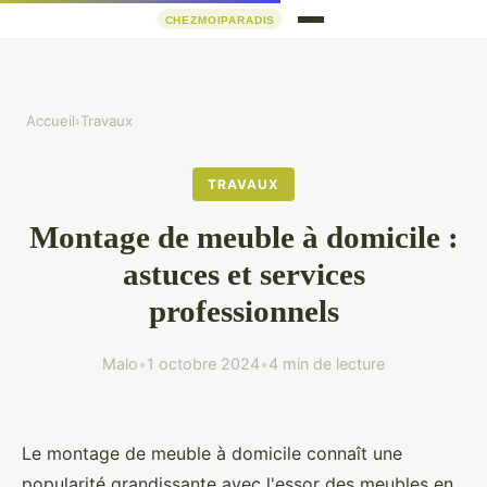
Accueil
›
Travaux
TRAVAUX
Montage de meuble à domicile :
astuces et services
professionnels
Malo
•
1 octobre 2024
•
4 min de lecture
Le montage de meuble à domicile connaît une
popularité grandissante avec l'essor des meubles en