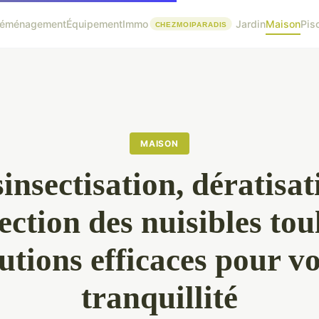
éménagement
Équipement
Immo
Jardin
Maison
Pis
MAISON
insectisation, dératisat
ection des nuisibles tou
utions efficaces pour v
tranquillité