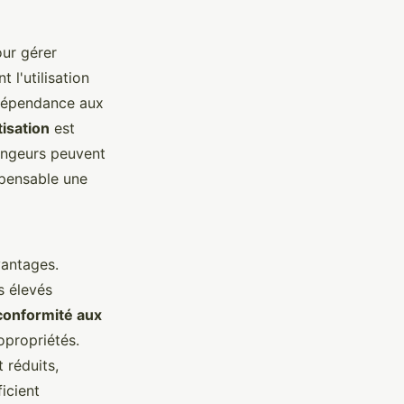
ur gérer
 l'utilisation
a dépendance aux
tisation
est
rongeurs peuvent
spensable une
vantages.
s élevés
conformité aux
copropriétés.
t réduits,
icient