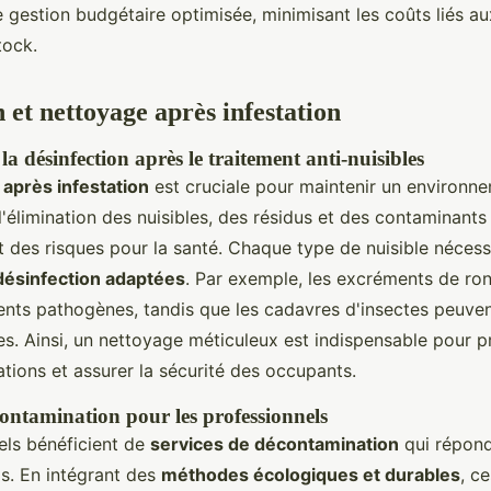
 gestion budgétaire optimisée, minimisant les coûts liés au
tock.
 et nettoyage après infestation
a désinfection après le traitement anti-nuisibles
 après infestation
est cruciale pour maintenir un environne
l'élimination des nuisibles, des résidus et des contaminant
t des risques pour la santé. Chaque type de nuisible nécess
désinfection adaptées
. Par exemple, les excréments de ro
ents pathogènes, tandis que les cadavres d'insectes peuvent
es. Ainsi, un nettoyage méticuleux est indispensable pour p
ations et assurer la sécurité des occupants.
contamination pour les professionnels
els bénéficient de
services de décontamination
qui répond
ls. En intégrant des
méthodes écologiques et durables
, c