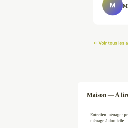
M
M
← Voir tous les 
Maison — À lir
Entretien ménager p
ménage à domicile