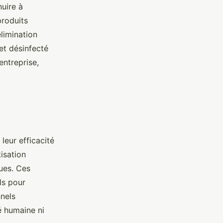
uire à
produits
limination
et désinfecté
entreprise,
leur efficacité
isation
ues. Ces
ls pour
nnels
 humaine ni