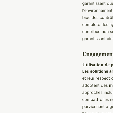
garantissent qu
l'environnement.
biocides contrô
complète des ag
contribue non se
garantissant ains
Engagement
Utilisation de
Les
solutions a
et leur respect 
adoptent des
m
approches inclue
combattre les nu
parviennent à g