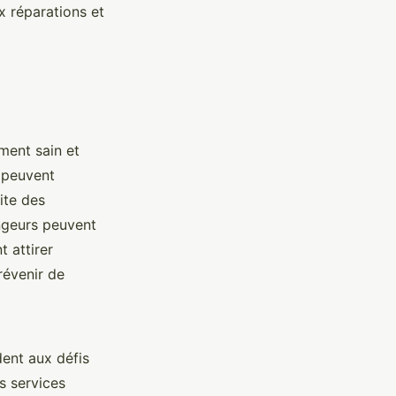
x réparations et
ment sain et
s peuvent
ite des
ngeurs peuvent
 attirer
révenir de
ent aux défis
es services