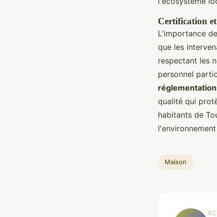
l'écosystème loc
Certification e
L'importance de
que les interve
respectant les 
personnel parti
réglementation
qualité qui prot
habitants de To
l'environnement 
Maison
EC