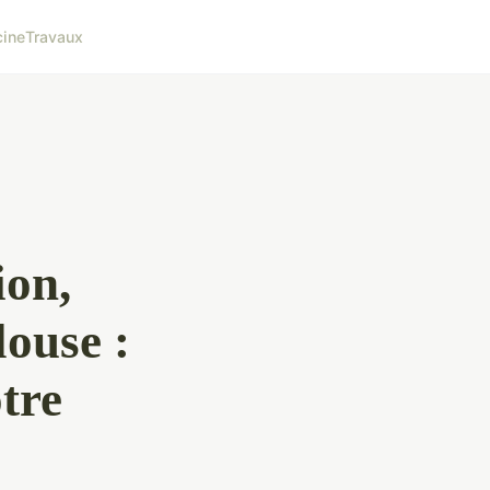
cine
Travaux
ion,
louse :
otre