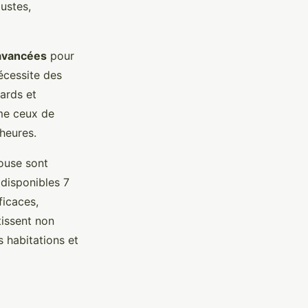
ustes,
avancées
pour
nécessite des
ards et
mme ceux de
 heures.
ouse sont
 disponibles 7
ficaces,
tissent non
s habitations et