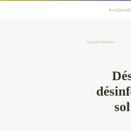
Actu
Déco
D
Accueil
›
Maison
Dés
désinf
sol