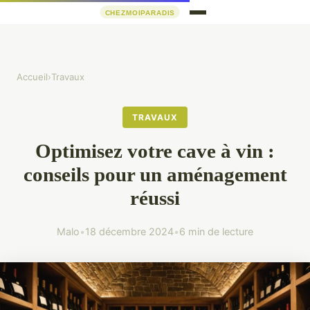
Accueil
›
Travaux
TRAVAUX
Optimisez votre cave à vin :
conseils pour un aménagement
réussi
Malo
•
18 décembre 2024
•
6 min de lecture