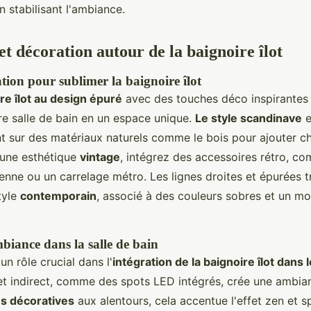
n stabilisant l'ambiance.
et décoration autour de la baignoire îlot
tion pour sublimer la baignoire îlot
re îlot au design épuré
avec des touches déco inspirantes
re salle de bain en un espace unique.
Le style scandinave
e
nt sur des matériaux naturels comme le bois pour ajouter ch
r une esthétique
vintage
, intégrez des accessoires rétro, c
ienne ou un carrelage métro. Les lignes droites et épurées t
tyle
contemporain
, associé à des couleurs sobres et un mob
mbiance dans la salle de bain
un rôle crucial dans l'
intégration de la baignoire îlot dans 
et indirect, comme des spots LED intégrés, crée une ambian
es décoratives
aux alentours, cela accentue l'effet zen et s