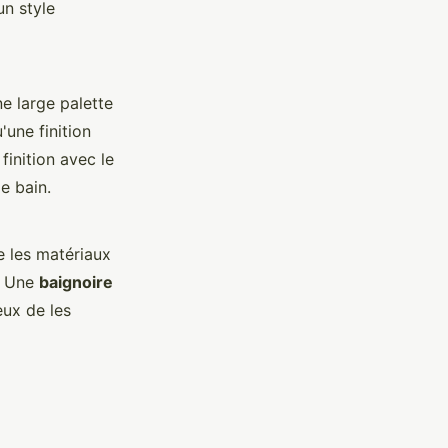
un style
ne large palette
'une finition
inition avec le
e bain.
e les matériaux
. Une
baignoire
eux de les