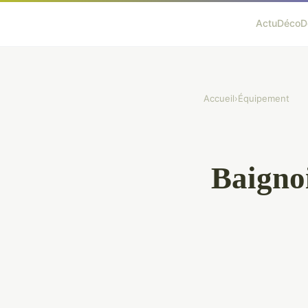
Actu
Déco
D
Accueil
›
Équipement
Baignoi