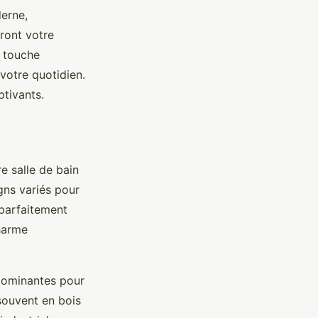
erne,
ront votre
 touche
votre quotidien.
ptivants.
e salle de bain
gns variés pour
 parfaitement
harme
dominantes pour
souvent en bois