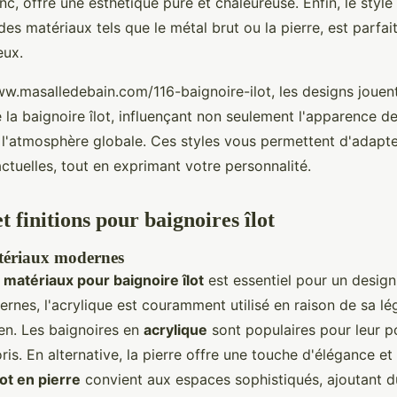
nc, offre une esthétique pure et chaleureuse. Enfin, le style 
des matériaux tels que le métal brut ou la pierre, est parfai
eux.
w.masalledebain.com/116-baignoire-ilot, les designs jouent
 la baignoire îlot, influençant non seulement l'apparence de
i l'atmosphère globale. Ces styles vous permettent d'adapt
ctuelles, tout en exprimant votre personnalité.
 finitions pour baignoires îlot
tériaux modernes
s
matériaux pour baignoire îlot
est essentiel pour un design
rnes, l'acrylique est couramment utilisé en raison de sa lé
tien. Les baignoires en
acrylique
sont populaires pour leur p
oris. En alternative, la pierre offre une touche d'élégance e
lot en pierre
convient aux espaces sophistiqués, ajoutant d