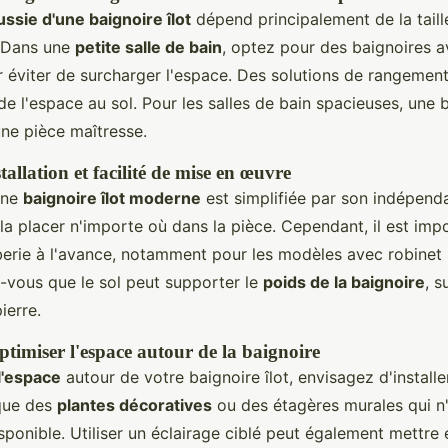
ussie d'une baignoire îlot
dépend principalement de la taill
. Dans une
petite salle de bain
, optez pour des baignoires 
r éviter de surcharger l'espace. Des solutions de rangement
de l'espace au sol. Pour les salles de bain spacieuses, une b
une pièce maîtresse.
allation et facilité de mise en œuvre
'une
baignoire îlot moderne
est simplifiée par son indépend
la placer n'importe où dans la pièce. Cependant, il est imp
berie à l'avance, notamment pour les modèles avec robinet 
z-vous que le sol peut supporter le
poids de la baignoire
, s
ierre.
ptimiser l'espace autour de la baignoire
l'espace
autour de votre baignoire îlot, envisagez d'install
 que des
plantes décoratives
ou des étagères murales qui n
isponible. Utiliser un éclairage ciblé peut également mettre 