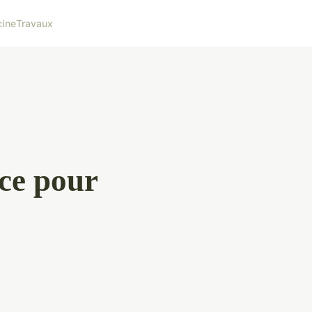
cine
Travaux
nce pour