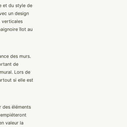
e et du style de
avec un design
 verticales
aignoire îlot au
ance des murs.
ortant de
mural. Lors de
urtout si elle est
er des éléments
'empiéteront
en valeur la