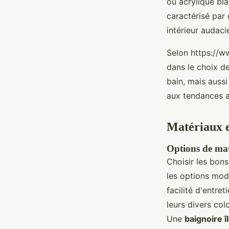
ou acrylique bla
caractérisé par 
intérieur audaci
Selon https://ww
dans le choix de
bain, mais auss
aux tendances a
Matériaux et
Options de ma
Choisir les bon
les options mode
facilité d'entre
leurs divers col
Une
baignoire î