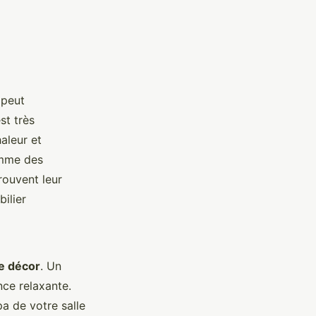
 peut
st très
aleur et
omme des
rouvent leur
ilier
le décor
. Un
ce relaxante.
pa de votre salle