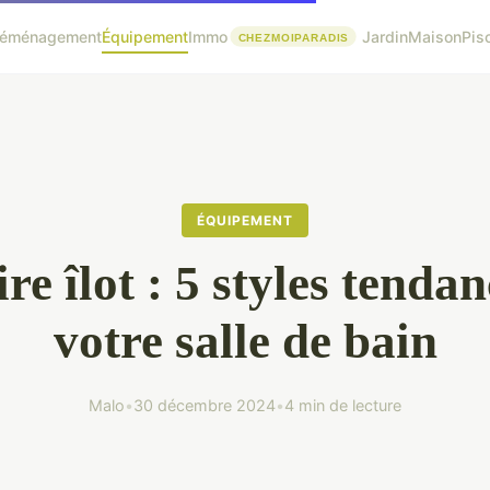
éménagement
Équipement
Immo
Jardin
Maison
Pis
ÉQUIPEMENT
re îlot : 5 styles tenda
votre salle de bain
Malo
•
30 décembre 2024
•
4 min de lecture