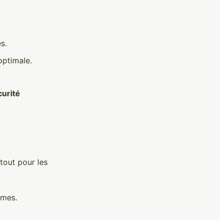
s.
optimale.
urité
rtout pour les
rmes.