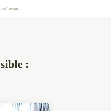
cine
Travaux
sible :