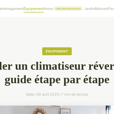
éménagement
Équipement
Immo
Jardin
Maison
Pis
ÉQUIPEMENT
ler un climatiseur réver
guide étape par étape
Malo
•
26 avril 2025
•
7 min de lecture