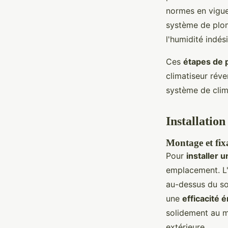
normes en vigueu
système de plom
l'humidité indési
Ces
étapes de 
climatiseur rév
système de clim
Installation
Montage et fixa
Pour
installer 
emplacement. L'u
au-dessus du sol
une
efficacité 
solidement au m
extérieure.