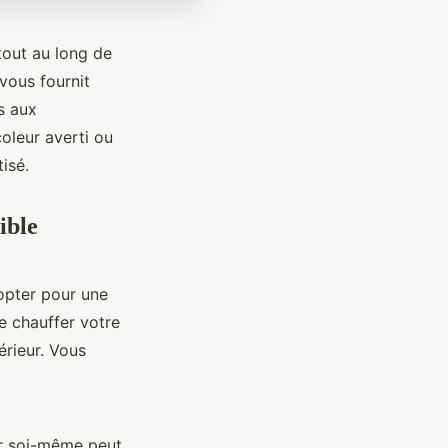
tout au long de
vous fournit
s aux
oleur averti ou
tisé.
ible
 opter pour une
de chauffer votre
érieur. Vous
ler soi-même peut