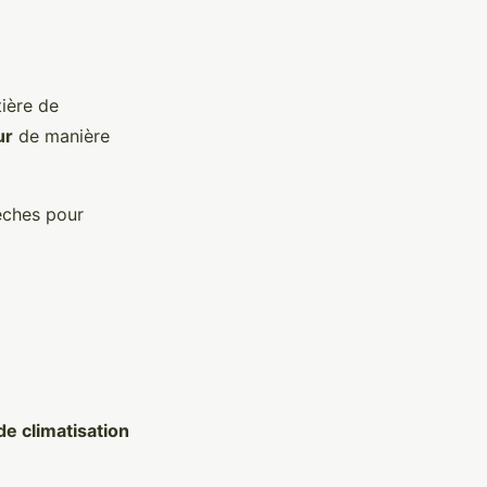
tière de
ur
de manière
èches pour
 de climatisation