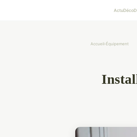
Actu
Déco
D
Accueil
›
Équipement
Instal