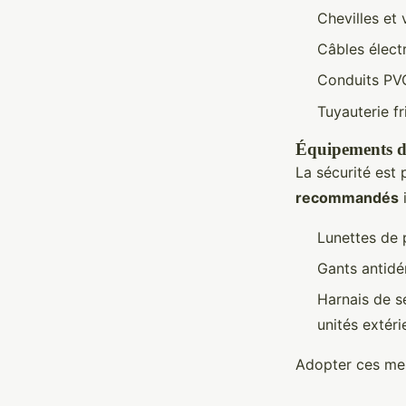
Chevilles et 
Câbles électr
Conduits PVC
Tuyauterie fr
Équipements d
La sécurité est 
recommandés
i
Lunettes de 
Gants antidér
Harnais de sé
unités extéri
Adopter ces mes