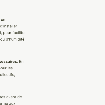
 un
'installer
 pour faciliter
r ou d'humidité
cessaires
. En
pour les
llectifs,
tes avant de
forme aux