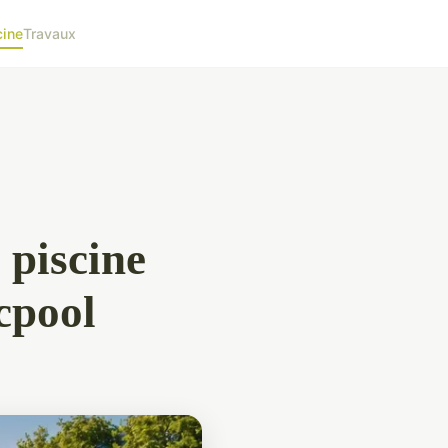
cine
Travaux
 piscine
cpool