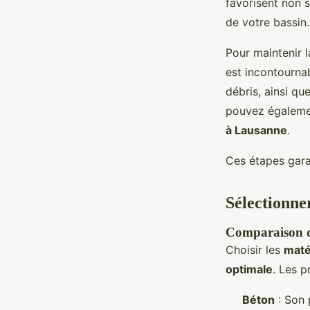
favorisent non 
de votre bassin.
Pour maintenir l
est incontourna
débris, ainsi q
pouvez égaleme
à Lausanne
.
Ces étapes garan
Sélectionne
Comparaison de
Choisir les
maté
optimale
. Les p
Béton
: Son 