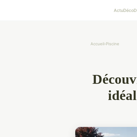
Actu
Déco
D
Accueil
›
Piscine
Découvr
idéa