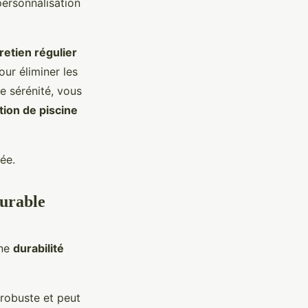
personnalisation
retien régulier
r éliminer les
e sérénité, vous
tion de piscine
ée.
durable
une
durabilité
 robuste et peut