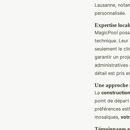
Lausanne, notam
personnalisée.
Expertise loca
MagicPool pos
technique. Leu
seulement le cli
garantir un proj
administratives
détail est pris 
Une approche s
La
constructio
point de départ
préférences est
mosaïques,
votr
Témoignages et