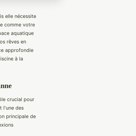
is elle nécessite
nne comme votre
space aquatique
os rêves en
nce approfondie
iscine à la
anne
ôle crucial pour
t l'une des
ion principale de
exions