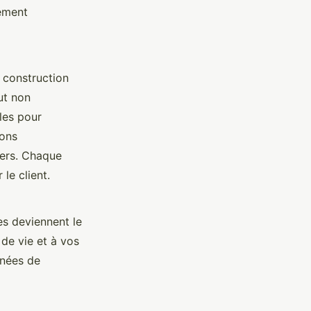
ement
 construction
ut non
lles pour
ions
iers. Chaque
le client.
es deviennent le
de vie et à vos
rnées de