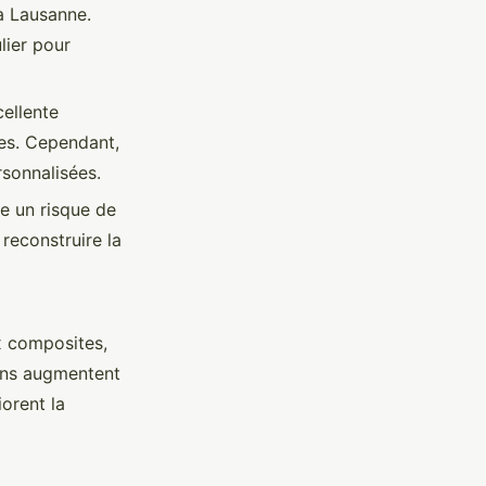
 à Lausanne.
lier pour
cellente
ues. Cependant,
rsonnalisées.
te un risque de
reconstruire la
x composites,
ions augmentent
orent la