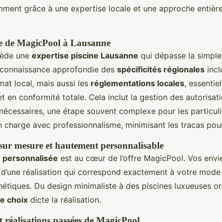
ment grâce à une expertise locale et une approche entièr
le de MagicPool à Lausanne
sède une
expertise piscine Lausanne
qui dépasse la simple
r connaissance approfondie des
spécificités régionales
incl
mat local, mais aussi les
réglementations locales
, essentie
et en conformité totale. Cela inclut la gestion des autorisat
 nécessaires, une étape souvent complexe pour les particul
en charge avec professionnalisme, minimisant les tracas pour 
ur mesure et hautement personnalisable
n personnalisée
est au cœur de l’offre MagicPool. Vos envi
 d’une réalisation qui correspond exactement à votre mode 
hétiques. Du design minimaliste à des piscines luxueuses o
e choix
dicte la réalisation.
 réalisations passées de MagicPool