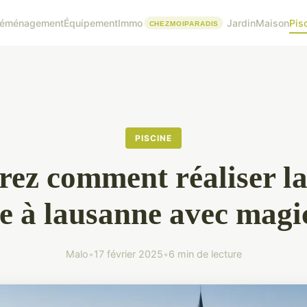
éménagement
Équipement
Immo
Jardin
Maison
Pis
PISCINE
ez comment réaliser la
le à lausanne avec magi
Malo
•
17 février 2025
•
6 min de lecture