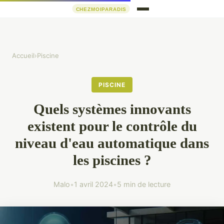
Accueil
›
Piscine
PISCINE
Quels systèmes innovants
existent pour le contrôle du
niveau d'eau automatique dans
les piscines ?
Malo
•
1 avril 2024
•
5 min de lecture