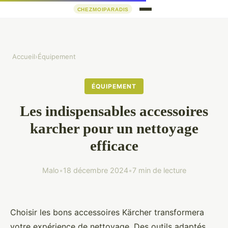
Accueil
›
Équipement
ÉQUIPEMENT
Les indispensables accessoires
karcher pour un nettoyage
efficace
Malo
•
18 décembre 2024
•
7 min de lecture
Choisir les bons accessoires Kärcher transformera
votre expérience de nettoyage. Des outils adaptés