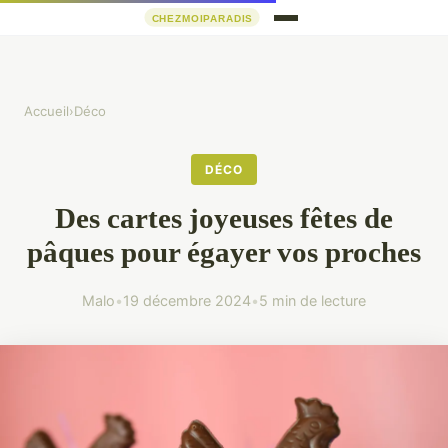
Accueil
›
Déco
DÉCO
Des cartes joyeuses fêtes de
pâques pour égayer vos proches
Malo
•
19 décembre 2024
•
5 min de lecture