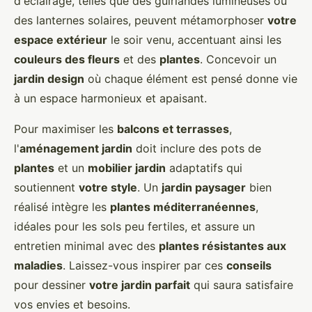
d'éclairage, telles que des guirlandes lumineuses ou
des lanternes solaires, peuvent métamorphoser
votre
espace extérieur
le soir venu, accentuant ainsi les
couleurs des fleurs
et des
plantes
. Concevoir un
jardin design
où chaque élément est pensé donne vie
à un espace harmonieux et apaisant.
Pour maximiser les
balcons et terrasses
,
l'
aménagement jardin
doit inclure des pots de
plantes
et un
mobilier jardin
adaptatifs qui
soutiennent
votre style
. Un
jardin paysager
bien
réalisé intègre les
plantes méditerranéennes
,
idéales pour les sols peu fertiles, et assure un
entretien minimal avec des
plantes résistantes aux
maladies
. Laissez-vous inspirer par ces
conseils
pour dessiner
votre jardin parfait
qui saura satisfaire
vos envies et besoins.