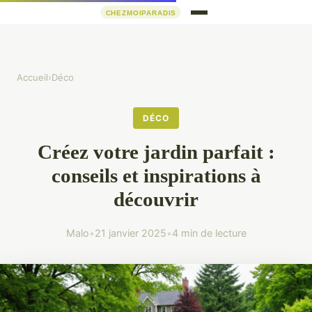
Accueil
›
Déco
DÉCO
Créez votre jardin parfait :
conseils et inspirations à
découvrir
Malo
•
21 janvier 2025
•
4 min de lecture