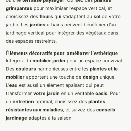
ou une
terrasse paysager
. Utilisez des
plantes
grimpantes
pour maximiser l’espace vertical, et
choisissez des
fleurs
qui s’adaptent au
sol
de votre
jardin. Les
jardins
urbains peuvent bénéficier d’un
jardinage vertical pour intégrer des végétaux dans
des espaces restreints.
Éléments décoratifs pour améliorer l'esthétique
Intégrez du
mobilier jardin
pour un espace convivial.
Des
couleurs
harmonieuses entre les
plantes et le
mobilier
apportent une touche de
design
unique.
L’
eau
est aussi un élément apaisant qui peut
transformer
votre jardin
en un véritable
oasis
. Pour
un
entretien
optimal, choisissez des
plantes
résistantes aux maladies
, et suivez des
conseils
jardinage
adaptés à la saison.