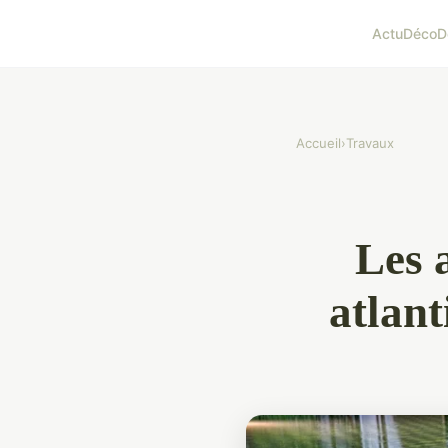
Actu
Déco
D
Accueil
›
Travaux
Les a
atlant