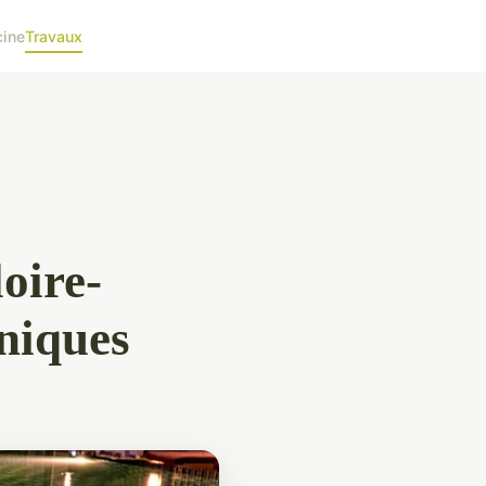
cine
Travaux
loire-
hniques