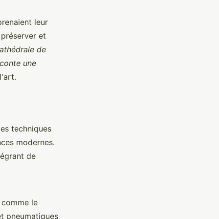
prenaient leur
 préserver et
cathédrale de
aconte une
'art.
 les techniques
ences modernes.
tégrant de
ls comme le
 et pneumatiques