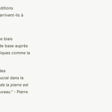
aditions
rrivent-ils à
e biais
 de base auprès
ifiques comme la
des
ucial dans la
 de la pierre est
uveau."
- Pierre