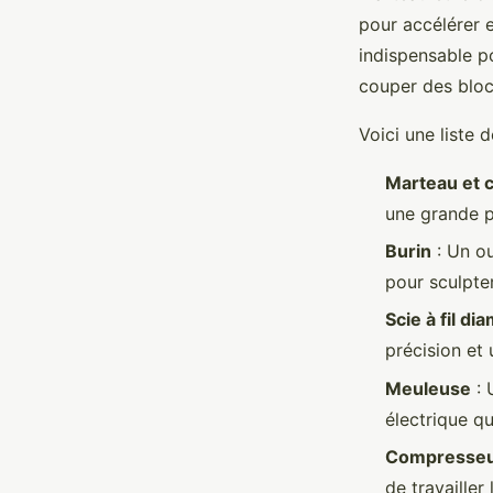
pour accélérer e
indispensable po
couper des blocs
Voici une liste d
Marteau et 
une grande pr
Burin
: Un out
pour sculpte
Scie à fil di
précision et 
Meuleuse
: 
électrique qu
Compresseu
de travailler