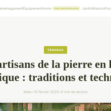
éménagement
Équipement
Immo
Jardin
Maison
Pis
TRAVAUX
rtisans de la pierre en 
ique : traditions et tec
Malo
•
10 février 2025
•
8 min de lecture