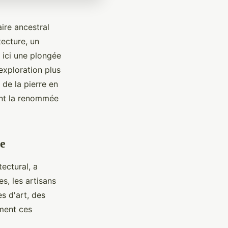
aire ancestral
tecture, un
 ici une plongée
exploration plus
de la pierre en
nt la renommée
ue
ectural, a
es, les artisans
es d'art, des
ment ces