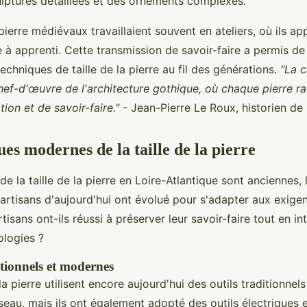
ulptures détaillées et des ornements complexes.
 pierre médiévaux travaillaient souvent en ateliers, où ils ap
 à apprenti. Cette transmission de savoir-faire a permis de
techniques de taille de la pierre au fil des générations.
"La 
hef-d'œuvre de l'architecture gothique, où chaque pierre r
tion et de savoir-faire."
- Jean-Pierre Le Roux, historien de l
es modernes de la taille de la pierre
s de la taille de la pierre en Loire-Atlantique sont anciennes,
s artisans d'aujourd'hui ont évolué pour s'adapter aux exig
sans ont-ils réussi à préserver leur savoir-faire tout en in
ologies ?
itionnels et modernes
la pierre utilisent encore aujourd'hui des outils traditionne
iseau, mais ils ont également adopté des outils électriques