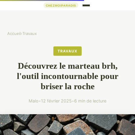
Accueil
›
Travaux
TRAVAUX
Découvrez le marteau brh,
l'outil incontournable pour
briser la roche
Malo
•
12 février 2025
•
6 min de lecture