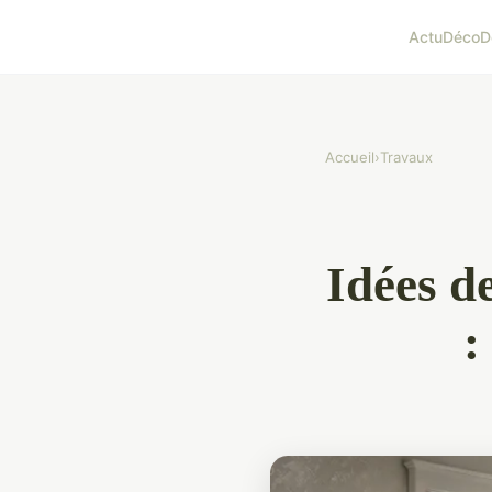
Actu
Déco
D
Accueil
›
Travaux
Idées d
: