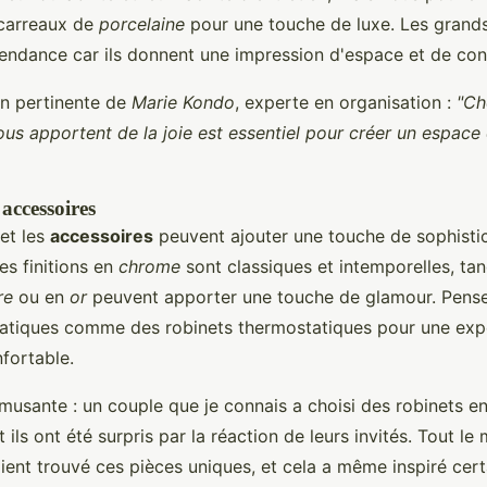
 carreaux de
porcelaine
pour une touche de luxe. Les grand
tendance car ils donnent une impression d'espace et de cont
on pertinente de
Marie Kondo
, experte en organisation :
"Ch
ous apportent de la joie est essentiel pour créer un espace
 accessoires
et les
accessoires
peuvent ajouter une touche de sophistic
Les finitions en
chrome
sont classiques et intemporelles, tan
re
ou en
or
peuvent apporter une touche de glamour. Pens
atiques comme des robinets thermostatiques pour une exp
fortable.
usante : un couple que je connais a choisi des robinets en
et ils ont été surpris par la réaction de leurs invités. Tout l
aient trouvé ces pièces uniques, et cela a même inspiré cer