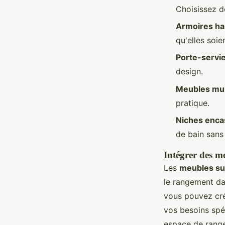
Choisissez d
Armoires ha
qu'elles soie
Porte-servi
design.
Meubles mul
pratique.
Niches enca
de bain sans
Intégrer des m
Les
meubles su
le rangement dan
vous pouvez cré
vos besoins spé
espace de range