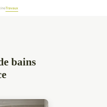
cine
Travaux
de bains
ce