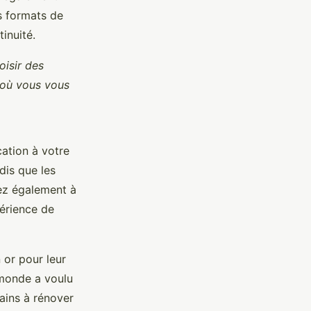
s formats de
inuité.
oisir des
 où vous vous
ation à votre
dis que les
ez également à
érience de
 or pour leur
e monde a voulu
tains à rénover