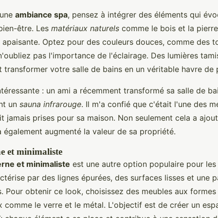
'une
ambiance spa
, pensez à intégrer des éléments qui évo
 bien-être. Les
matériaux naturels
comme le bois et la pierr
 apaisante. Optez pour des couleurs douces, comme des t
t n'oubliez pas l'importance de l'éclairage. Des lumières tam
transformer votre salle de bains en un véritable havre de 
téressante : un ami a récemment transformé sa salle de ba
ant un
sauna infrarouge
. Il m'a confié que c'était l'une des m
ait jamais prises pour sa maison. Non seulement cela a ajo
 a également augmenté la valeur de sa propriété.
 et minimaliste
rne et minimaliste
est une autre option populaire pour les 
ctérise par des lignes épurées, des surfaces lisses et une p
s. Pour obtenir ce look, choisissez des meubles aux forme
 comme le verre et le métal. L'objectif est de créer un esp