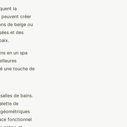
quent la
e peuvent créer
ons de beige ou
isées et des
paix.
ins en un spa
eilleures
uté une touche de
salles de bains.
alette de
s géométriques
ace fonctionnel