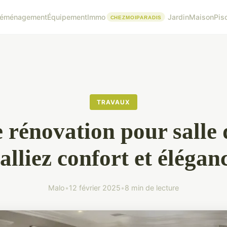
éménagement
Équipement
Immo
Jardin
Maison
Pis
TRAVAUX
e rénovation pour salle 
 alliez confort et élégan
Malo
•
12 février 2025
•
8 min de lecture