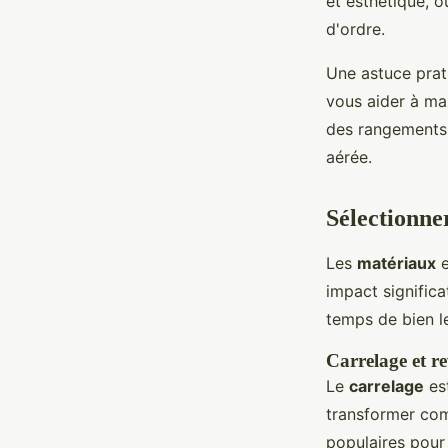
et esthétique, 
d'ordre.
Une astuce prati
vous aider à ma
des rangements 
aérée.
Sélectionner
Les
matériaux
e
impact significa
temps de bien le
Carrelage et re
Le
carrelage
est
transformer com
populaires pour 