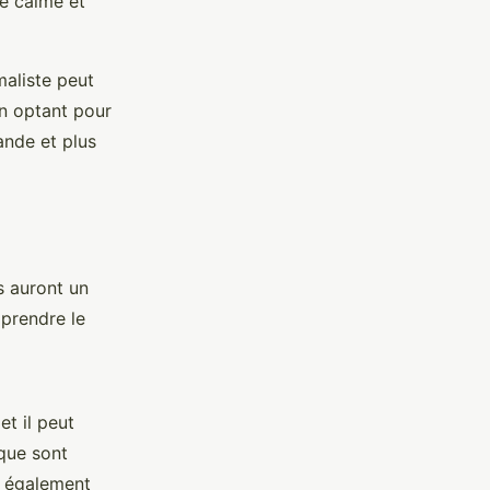
de calme et
maliste peut
en optant pour
ande et plus
s auront un
 prendre le
et il peut
que sont
ez également