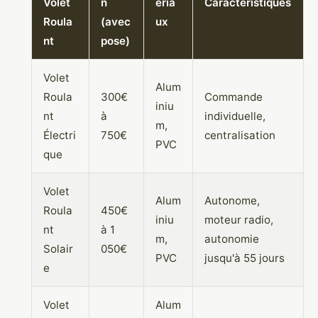
Volet
n
éria
Caractéristiques
Roula
(avec
ux
nt
pose)
Volet
Alum
Roula
300€
Commande
iniu
nt
à
individuelle,
m,
Électri
750€
centralisation
PVC
que
Volet
Alum
Autonome,
Roula
450€
iniu
moteur radio,
nt
à 1
m,
autonomie
Solair
050€
PVC
jusqu'à 55 jours
e
Volet
Alum