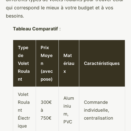
qui correspond le mieux à votre budget et à vos
besoins.
Tableau Comparatif
:
Type
Prix
de
Moye
Mat
Volet
n
ériau
Caractéristiques
Roula
(avec
x
nt
pose)
Volet
Alum
Roula
300€
Commande
iniu
nt
à
individuelle,
m,
Électr
750€
centralisation
PVC
ique