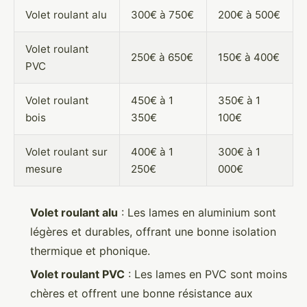
Volet roulant alu
300€ à 750€
200€ à 500€
Volet roulant
250€ à 650€
150€ à 400€
PVC
Volet roulant
450€ à 1
350€ à 1
bois
350€
100€
Volet roulant sur
400€ à 1
300€ à 1
mesure
250€
000€
Volet roulant alu
: Les lames en aluminium sont
légères et durables, offrant une bonne isolation
thermique et phonique.
Volet roulant PVC
: Les lames en PVC sont moins
chères et offrent une bonne résistance aux