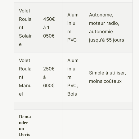
Volet
Alum
Autonome,
Roula
450€
iniu
moteur radio,
nt
à 1
m,
autonomie
Solair
050€
PVC
jusqu'à 55 jours
e
Volet
Alum
Roula
250€
iniu
Simple à utiliser,
nt
à
m,
moins coûteux
Manu
600€
PVC,
el
Bois
Dema
nder
un
Devis