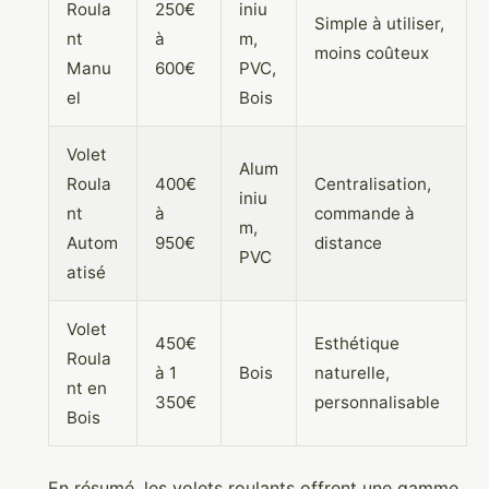
Roula
250€
iniu
Simple à utiliser,
nt
à
m,
moins coûteux
Manu
600€
PVC,
el
Bois
Volet
Alum
Roula
400€
Centralisation,
iniu
nt
à
commande à
m,
Autom
950€
distance
PVC
atisé
Volet
450€
Esthétique
Roula
à 1
Bois
naturelle,
nt en
350€
personnalisable
Bois
En résumé, les volets roulants offrent une gamme