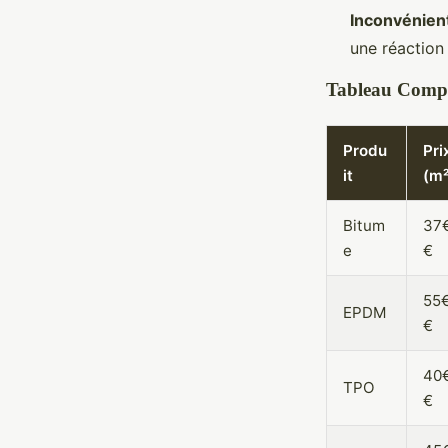
Inconvénient
une réaction
Tableau Compar
Produ
Pri
it
(m²
Bitum
37
e
€
55
EPDM
€
40
TPO
€