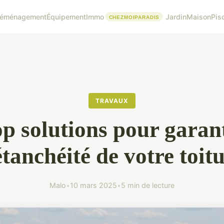
éménagement
Équipement
Immo
Jardin
Maison
Pis
TRAVAUX
p solutions pour garan
étanchéité de votre toit
Malo
•
10 mars 2025
•
5 min de lecture