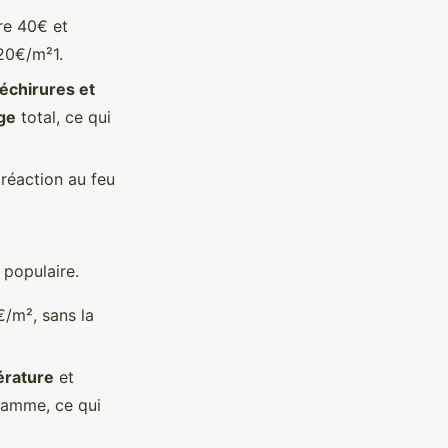
re 40€ et
 20€/m²1.
échirures et
ge
total, ce qui
réaction au feu
populaire.
/m², sans la
érature
et
flamme, ce qui