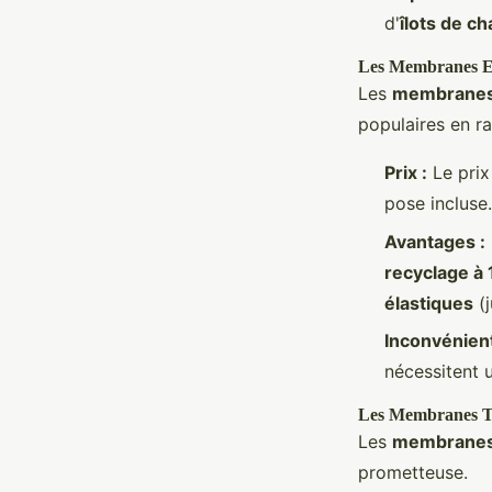
d'
îlots de ch
Les Membranes
Les
membranes
populaires en r
Prix :
Le prix
pose incluse
Avantages :
recyclage à
élastiques
(j
Inconvénient
nécessitent u
Les Membranes 
Les
membranes 
prometteuse.