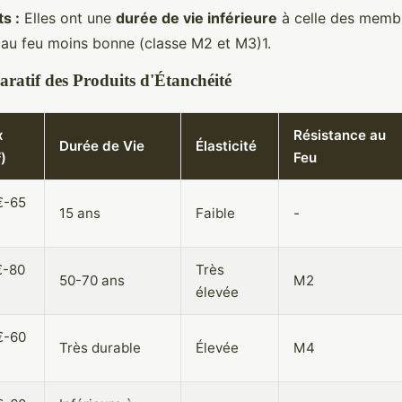
s :
Elles ont une
durée de vie inférieure
à celle des memb
 au feu moins bonne (classe M2 et M3)1.
atif des Produits d'Étanchéité
x
Résistance au
Durée de Vie
Élasticité
)
Feu
€-65
15 ans
Faible
-
€-80
Très
50-70 ans
M2
élevée
€-60
Très durable
Élevée
M4