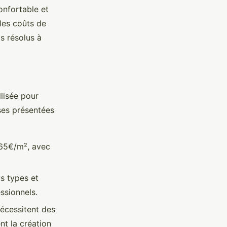
onfortable et
les coûts de
s résolus à
ilisée pour
ses présentées
65€/m², avec
us types et
essionnels.
nécessitent des
ent la création