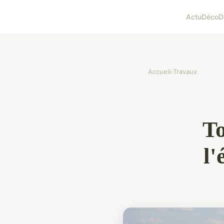
Actu
Déco
D
Accueil
›
Travaux
To
l'