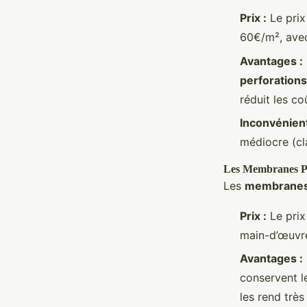
Prix :
Le prix
60€/m², avec
Avantages :
perforations
réduit les c
Inconvénient
médiocre (cl
Les Membranes 
Les
membranes 
Prix :
Le prix
main-d’œuvre
Avantages :
conservent l
les rend trè