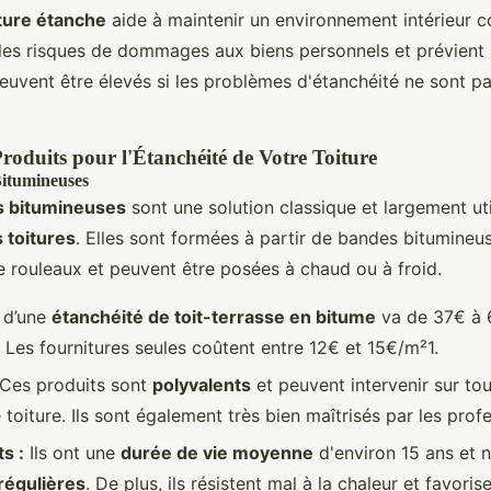
iture étanche
aide à maintenir un environnement intérieur c
t les risques de dommages aux biens personnels et prévient 
euvent être élevés si les problèmes d'étanchéité ne sont pa
Produits pour l'Étanchéité de Votre Toiture
itumineuses
 bitumineuses
sont une solution classique et largement ut
 toitures
. Elles sont formées à partir de bandes bitumineu
e rouleaux et peuvent être posées à chaud ou à froid.
 d’une
étanchéité de toit-terrasse en bitume
va de 37€ à 
. Les fournitures seules coûtent entre 12€ et 15€/m²1.
Ces produits sont
polyvalents
et peuvent intervenir sur to
toiture. Ils sont également très bien maîtrisés par les prof
s :
Ils ont une
durée de vie moyenne
d'environ 15 ans et 
régulières
. De plus, ils résistent mal à la chaleur et favoris