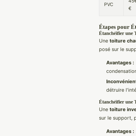
45
PVC
€
Étapes pour Ét
Étanchéifier une
Une
toiture ch
posé sur le supp
Avantages :
condensation 
Inconvénient
détruire l'int
Étanchéifier une 
Une
toiture inv
sur le support, 
Avantages :