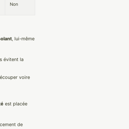
Non
solant
, lui-même
s évitent la
 découper voire
té
est placée
acement de