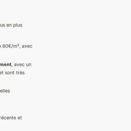
us en plus
à 80€/m², avec
ement
, avec un
et sont très
elles
récente et