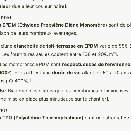
aleur
due à leur couleur noire1.
 EPDM
 EPDM (Éthylène Propylène Diène Monomère)
sont de pl
aison de leurs nombreux avantages.
 d’une
étanchéité de toit-terrasse en EPDM
varie de 55€ 
. Les fournitures seules coûtent entre 10€ et 20€/m²1.
Les membranes EPDM sont
respectueuses de l'environn
 100%
. Elles offrent une
durée de vie
allant de 50 à 70 ans 
usqu’à 400%)1.
s :
Bien que plus chères que les membranes bitumineuses, 
ne mise en place plus minutieuse sur le chantier1.
TPO
TPO (Polyoléfine Thermoplastique)
sont une alternative 