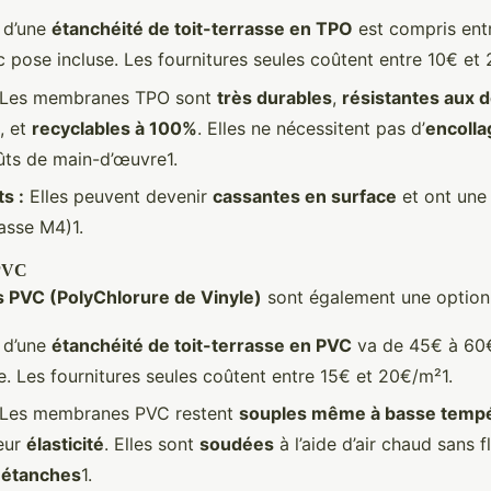
 d’une
étanchéité de toit-terrasse en TPO
est compris ent
 pose incluse. Les fournitures seules coûtent entre 10€ et
Les membranes TPO sont
très durables
,
résistantes aux d
, et
recyclables à 100%
. Elles ne nécessitent pas d’
encolla
oûts de main-d’œuvre1.
s :
Elles peuvent devenir
cassantes en surface
et ont une 
asse M4)1.
PVC
PVC (PolyChlorure de Vinyle)
sont également une option 
 d’une
étanchéité de toit-terrasse en PVC
va de 45€ à 60€
. Les fournitures seules coûtent entre 15€ et 20€/m²1.
Les membranes PVC restent
souples même à basse temp
eur
élasticité
. Elles sont
soudées
à l’aide d’air chaud sans 
s
étanches
1.