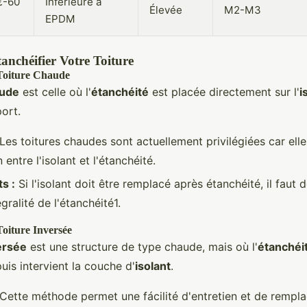
€-60
Inférieure à
Élevée
M2-M3
EPDM
anchéifier Votre Toiture
 Toiture Chaude
aude
est celle où l'
étanchéité
est placée directement sur l'
i
ort.
Les toitures chaudes sont actuellement privilégiées car elle
entre l'isolant et l'étanchéité.
s :
Si l'isolant doit être remplacé après étanchéité, il faut
égralité de l'étanchéité1.
Toiture Inversée
ersée
est une structure de type chaude, mais où l'
étanchéi
puis intervient la couche d'
isolant
.
Cette méthode permet une fácilité d'entretien et de rempl