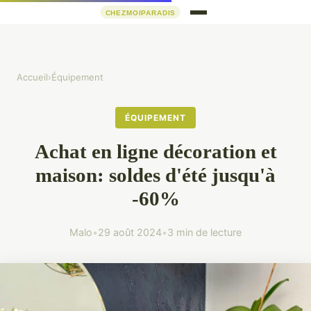
Accueil
›
Équipement
ÉQUIPEMENT
Achat en ligne décoration et
maison: soldes d'été jusqu'à
-60%
Malo
•
29 août 2024
•
3 min de lecture