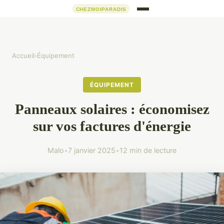
Accueil
›
Équipement
ÉQUIPEMENT
Panneaux solaires : économisez
sur vos factures d'énergie
Malo
•
7 janvier 2025
•
12 min de lecture